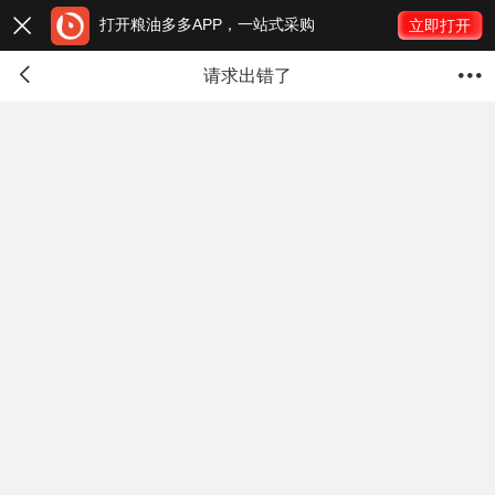
打开粮油多多APP，一站式采购

立即打开


请求出错了