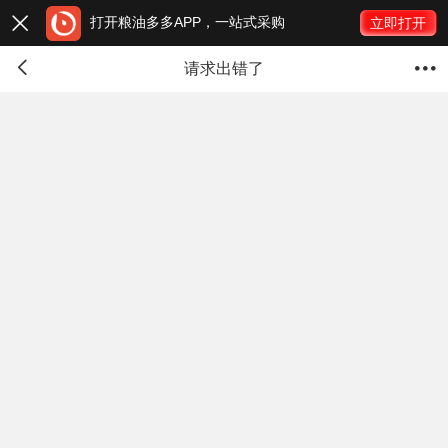
打开粮油多多APP，一站式采购

立即打开


请求出错了