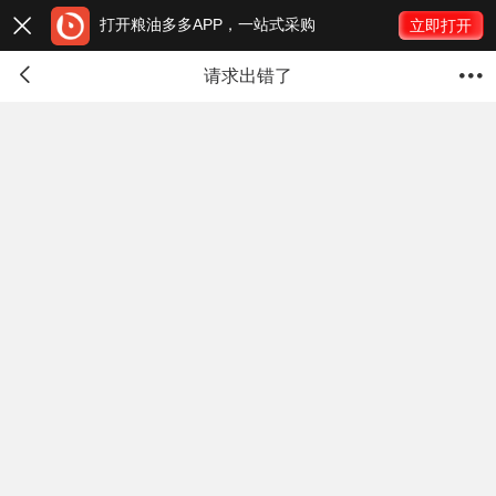
打开粮油多多APP，一站式采购

立即打开


请求出错了