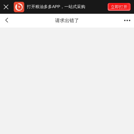
打开粮油多多APP，一站式采购

立即打开


请求出错了